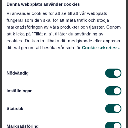
Denna webbplats använder cookies
Prenumerera på standarden - Läs mer
Vi använder cookies för att se till att vår webbplats
fungerar som den ska, för att mäta trafik och stödja
Pris:
789 SEK
marknadsföringen av våra produkter och tjänster. Genom
Lägg i varukorgen
att klicka på "Tillåt alla", tillåter du användning av
PDF
cookies. Du kan ta tillbaka ditt medgivande eller anpassa
ditt val genom att besöka vår sida för
Cookie-sekretess
.
Fler alternativ
S
Produktinformation
Nödvändig
a
m
Engelska
Språk:
t
Inställningar
Pannanläggningar, SIS/TK 285
Framtagen av:
y
Water-tube boilers and
Internationell titel:
c
auxiliary installations - Part 18:
k
Statistik
Operating instructions
e
STD-87818
Artikelnummer:
s
Marknadsföring