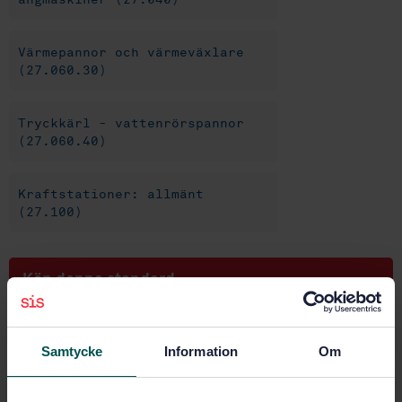
Värmepannor och värmeväxlare
(27.060.30)
Tryckkärl - vattenrörspannor
(27.060.40)
Kraftstationer: allmänt
(27.100)
Köp denna standard
STANDARD
Samtycke
Information
Om
SVENSK STANDARD
· SS-EN 12952-18:2012
Vattenrörspannor med hjälpinstallationer - Del 18:
Driftinstruktioner