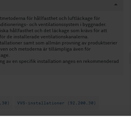
metoderna för hållfasthet och luftläckage för
nditionerings- och ventilationssystem i byggnader.
ska hållfasthet och det läckage som krävs för att
för de installerade ventilationskanalerna.
stallationer samt som allmän provning av produktserier
raven och metoderna är tillämpliga även för
kage.
ning av en specifik installation anges en rekommenderad
.30)
VVS-installationer (92.200.30)