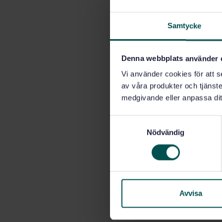
Samtycke
Denna webbplats använder 
Vi använder cookies för att s
av våra produkter och tjänster
medgivande eller anpassa dit
S
Nödvändig
a
m
t
y
c
k
Avvisa
e
s