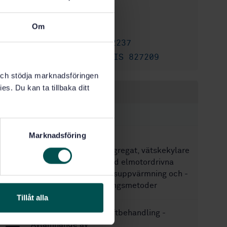
2003-04-11
Fastställd:
Om
20
Antal sidor:
SS-EN 12237
Finns även på:
SIS 827208
,
SIS 827209
Ersätter:
k och stödja marknadsföringen
es. Du kan ta tillbaka ditt
Inom samma område
STANDARDER
Marknadsföring
SS-EN 14511-3:2022
Luftkonditioneringsaggregat, vätskekylare
och värmepumpar, med elmotordrivna
kompressorer, för rumsuppvärmning och -
kylning - Del 3: Provningsmetoder
Tillåt alla
SS-EN 12599:2012
Luftbehandling -
Avlämnande av