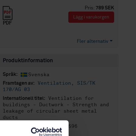
Pris:
789 SEK
Lägg i varukorgen
PDF
Fler alternativ
Produktinformation
Svenska
Språk:
Ventilation, SIS/TK
Framtagen av:
170/AG 03
Ventilation for
Internationell titel:
buildings - Ductwork - Strength and
leakage of circular sheet metal
ducts
STD-80011596
Artikelnummer:
1
Utgåva: