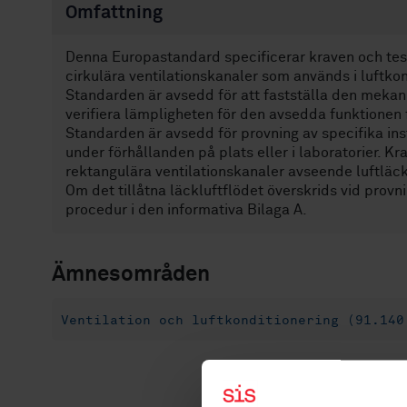
Omfattning
Denna Europastandard specificerar kraven och test
cirkulära ventilationskanaler som används i luftko
Standarden är avsedd för att fastställa den mekani
verifiera lämpligheten för den avsedda funktionen 
Standarden är avsedd för provning av specifika in
under förhållanden på plats eller i laboratorier. K
rektangulära ventilationskanaler avseende luftläc
Om det tillåtna läckluftflödet överskrids vid prov
procedur i den informativa Bilaga A.
Ämnesområden
Ventilation och luftkonditionering (91.140