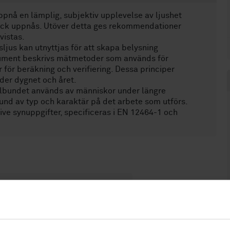
ppnå en lämplig, subjektiv upplevelse av ljushet
blick uppnås. Utöver detta ges rekommendationer
vistas.
jus kan utnyttjas för att skapa belysning
kument beskrivs mätmetoder som används för
 för beräkning och verifiering. Dessa principer
nder dygnet och året.
elbundet används av människor under längre
rund av typ och karaktär på det arbete som utförs.
ive synuppgifter, specificeras i EN 12464-1 och
yggnader Allmänt (91.040.01)
formning (94.100)