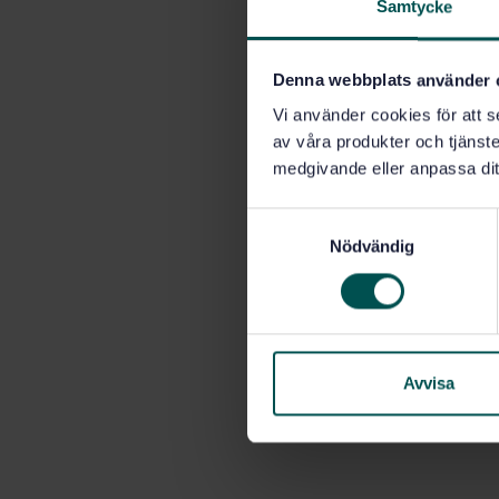
Samtycke
Denna webbplats använder 
Vi använder cookies för att s
av våra produkter och tjänster
medgivande eller anpassa dit
S
Nödvändig
a
m
t
y
c
k
Avvisa
e
s
v
a