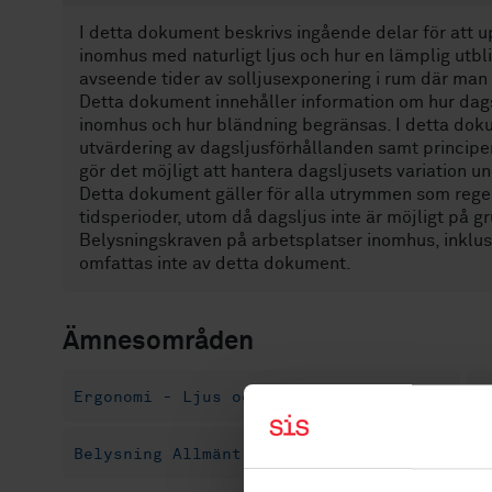
I detta dokument beskrivs ingående delar för att u
inomhus med naturligt ljus och hur en lämplig ut
avseende tider av solljusexponering i rum där man 
Detta dokument innehåller information om hur dagsl
inomhus och hur bländning begränsas. I detta do
utvärdering av dagsljusförhållanden samt principer
gör det möjligt att hantera dagsljusets variation u
Detta dokument gäller för alla utrymmen som reg
tidsperioder, utom då dagsljus inte är möjligt på g
Belysningskraven på arbetsplatser inomhus, inklus
omfattas inte av detta dokument.
Ämnesområden
Ergonomi - Ljus och belysning (12.020)
B
Belysning Allmänt (91.160.01)
Byggnadsut