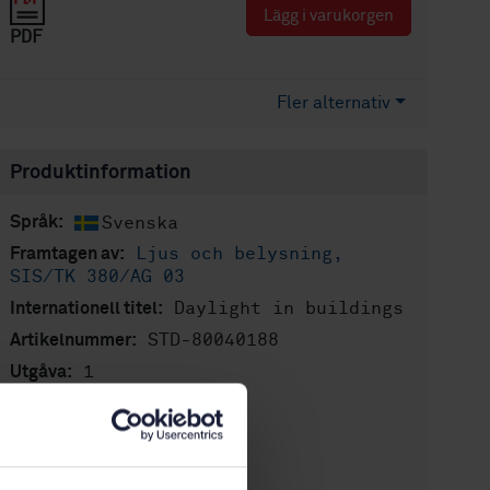
Lägg i varukorgen
PDF
Fler alternativ
Produktinformation
Svenska
Språk:
Ljus och belysning,
Framtagen av:
SIS/TK 380/AG 03
Daylight in buildings
Internationell titel:
STD-80040188
Artikelnummer:
1
Utgåva:
2021-12-28
Fastställd:
72
Antal sidor:
SS-EN
Finns även på: