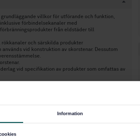
grundläggande villkor för utförande och funktion,
(inklusive förbindelsekanaler med
förbränningsprodukter från eldstäder till
, rökkanaler och särskilda produkter
m används vid konstruktion av skorstenar. Dessutom
överensstämmelse.
orstenar.
rlag vid specifikation av produkter som omfattas av
Information
cookies