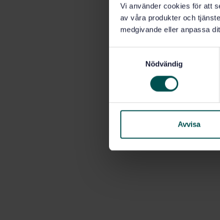
Vi använder cookies för att s
av våra produkter och tjänster
medgivande eller anpassa dit
S
Nödvändig
a
m
t
y
c
k
Avvisa
e
s
v
a
l