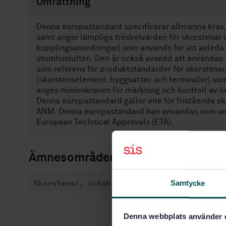
Omfattning
Denna europastandard specificerar allmänna krav, 
samt anger lämpliga tröskelvärden för skorstenar 
kopplingsanordningar) som används för att avleda 
utomhusluften. Den är också avsedd att användas
som referens för produktstandarder för skorstenar
(skorstenselement, byggsatser och terminaler) so
anges minimikraven för märkning och kontroll av 
Denna europastandard gäller inte för fristående sk
ANM. Denna europastandard kan användas som unde
European Technical Approvals (ETA).
Ämnesområden
Samtycke
Skorstenar, schakt, kanaler (91.060.40)
Denna webbplats använder 