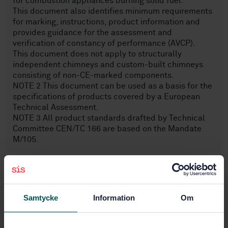
for combustion appliances burning solid fuel.
This document also identifies minimum requirements
for marking, instructions, product information and
provides guidance for the assessment and
verification of constancy of performance (AVCP).
This document does not apply to structurally
independent chimneys and custom-built chimneys
consisting of non-CE-marked components.
NOTE 2 This document can be used as a basis for the
specifications of products covered by a European
Technical Assessment.
NOTE 3 All product standards drafted by Technical
Committee CEN/TC 166 are based on the Mandate
M/105.
Ämnesområden
Samtycke
Information
Om
Skorstenar, schakt, kanaler
(91.060.40)