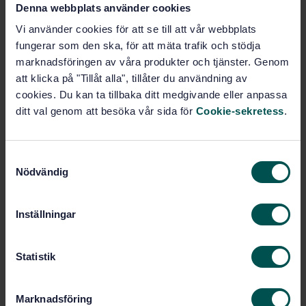
Denna webbplats använder cookies
Vi använder cookies för att se till att vår webbplats
Köp denna standard
fungerar som den ska, för att mäta trafik och stödja
marknadsföringen av våra produkter och tjänster. Genom
STANDARD
att klicka på "Tillåt alla", tillåter du användning av
SVENSK STANDARD
· SS-EN 1443:2019
cookies. Du kan ta tillbaka ditt medgivande eller anpassa
Skorstenar - Allmänna krav
ditt val genom att besöka vår sida för
Cookie-sekretess
.
Prenumerera på standarden - Läs mer
S
Pris:
1 599 SEK
Nödvändig
a
Lägg i varukorgen
m
PDF
t
Inställningar
y
Fler alternativ
c
k
Statistik
e
Produktinformation
s
Marknadsföring
v