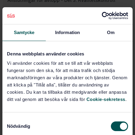
Anslutningar för avlopp - Del 3: Kvalitetskontroll
Prenumerera på standarden - Läs mer
Pris:
687 SEK
Samtycke
Information
Om
Lägg i varukorgen
PDF
Denna webbplats använder cookies
Fler alternativ
Vi använder cookies för att se till att vår webbplats
fungerar som den ska, för att mäta trafik och stödja
Produktinformation
marknadsföringen av våra produkter och tjänster. Genom
att klicka på "Tillåt alla", tillåter du användning av
Engelska
Språk:
cookies. Du kan ta tillbaka ditt medgivande eller anpassa
Avloppsteknik, SIS/TK 198/AG
ditt val genom att besöka vår sida för
Cookie-sekretess
.
Framtagen av:
03
Waste fittings for
Internationell titel:
S
sanitary appliances - Part 3: Quality
Nödvändig
control
a
m