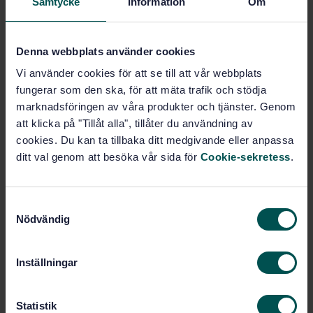
Samtycke
Information
Om
Fler alternativ
Produktinformation
Denna webbplats använder cookies
Vi använder cookies för att se till att vår webbplats
Engelska
Språk:
fungerar som den ska, för att mäta trafik och stödja
Vägutrustning, SIS/TK 248
Framtagen av:
marknadsföringen av våra produkter och tjänster. Genom
Road equipment - Anti-
Internationell titel:
att klicka på "Tillåt alla", tillåter du användning av
glare systems for roads - Part 2: Test
cookies. Du kan ta tillbaka ditt medgivande eller anpassa
methods
ditt val genom att besöka vår sida för
Cookie-sekretess
.
STD-27881
Artikelnummer:
1
Utgåva:
S
2000-05-12
Fastställd:
Nödvändig
a
17
Antal sidor:
m
t
Inställningar
y
Inom samma område
c
k
Statistik
STANDARDER