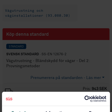
Vägutrustning och
väginstallationer (93.080.30)
Köp denna standard
STANDARD
SVENSK STANDARD
· SS-EN 12676-2
Vägutrustning - Bländskydd för vägar - Del 2:
Provningsmetoder
Prenumerera på standarden - Läs mer
Pris:
943 SEK
Lägg i varukorgen
PDF