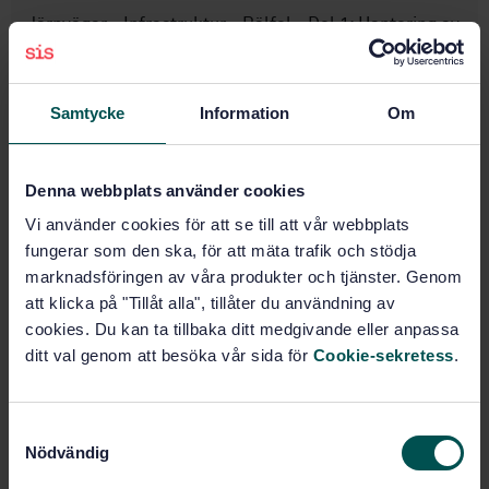
Järnvägar - Infrastruktur - Rälfel - Del 1: Hantering av
rälfel
Prenumerera på standarden - Läs mer
Samtycke
Information
Om
Pris:
1 737 SEK
Lägg i varukorgen
Denna webbplats använder cookies
PDF
Vi använder cookies för att se till att vår webbplats
fungerar som den ska, för att mäta trafik och stödja
Fler alternativ
marknadsföringen av våra produkter och tjänster. Genom
att klicka på "Tillåt alla", tillåter du användning av
Produktinformation
cookies. Du kan ta tillbaka ditt medgivande eller anpassa
ditt val genom att besöka vår sida för
Cookie-sekretess
.
Engelska
Språk:
Järnväg, tunnelbana och
Framtagen av:
spårväg, SIS/TK 254
S
Nödvändig
a
Railway applications -
Internationell titel:
Rail defects - Part 1: Rail defect
m