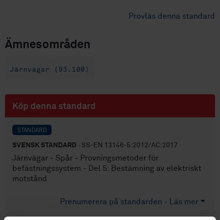
Provläs denna standard
Ämnesområden
Järnvägar (93.100)
Köp denna standard
STANDARD
SVENSK STANDARD
· SS-EN 13146-5:2012/AC:2017
Järnvägar - Spår - Provningsmetoder för
befästningssystem - Del 5: Bestämning av elektriskt
motstånd
Prenumerera på standarden - Läs mer