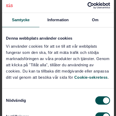
Pris:
789 SEK
Lägg i varukorgen
PDF
Samtycke
Information
Om
Fler alternativ
Denna webbplats använder cookies
Produktinformation
Vi använder cookies för att se till att vår webbplats
fungerar som den ska, för att mäta trafik och stödja
Engelska
Språk:
marknadsföringen av våra produkter och tjänster. Genom
Järnväg, tunnelbana och
Framtagen av:
att klicka på "Tillåt alla", tillåter du användning av
spårväg, SIS/TK 254
cookies. Du kan ta tillbaka ditt medgivande eller anpassa
Railway applications -
Internationell titel:
ditt val genom att besöka vår sida för
Cookie-sekretess
.
Track - Test methods for fastening
systems - Part 5: Determination of
electrical resistance
S
STD-8026812
Nödvändig
Artikelnummer:
a
1
m
Utgåva:
t
2017-06-09
Fastställd: