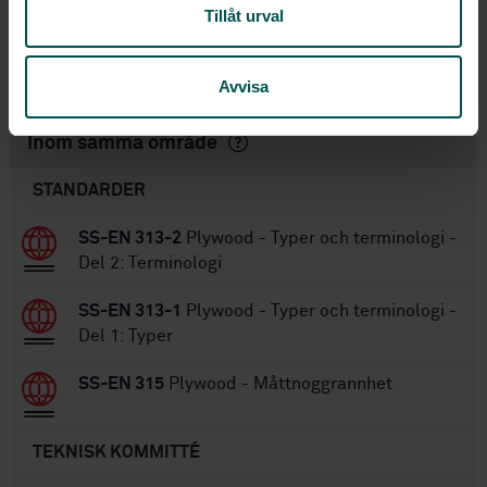
1
Utgåva:
Tillåt urval
2012-01-10
Fastställd:
56
Antal sidor:
Avvisa
Inom samma område
STANDARDER
SS-EN 313-2
Plywood - Typer och terminologi -
Del 2: Terminologi
SS-EN 313-1
Plywood - Typer och terminologi -
Del 1: Typer
SS-EN 315
Plywood - Måttnoggrannhet
TEKNISK KOMMITTÉ