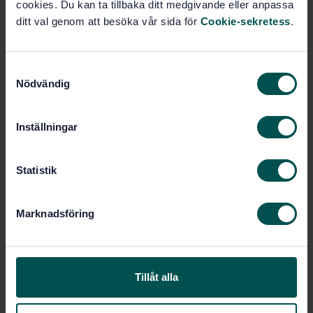
cookies. Du kan ta tillbaka ditt medgivande eller anpassa
ditt val genom att besöka vår sida för
Cookie-sekretess
.
Prenumerera på standarden - Läs mer
Pris:
1 599 SEK
S
Lägg i varukorgen
Nödvändig
a
PDF
m
t
Inställningar
Fler alternativ
y
c
k
Statistik
Produktinformation
e
s
Engelska
Språk:
Marknadsföring
v
Träbaserade skivor, SIS/TK
Framtagen av:
a
182/AG 08
l
Plywood - Calculation
Internationell titel:
method for some mechanical properties
Tillåt alla
STD-84737
Artikelnummer: