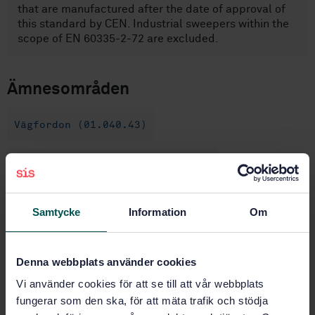
that are manufactured after the date of approval of
this standard by CEN. Industrial sweepers within the
scope of EN 60335-2-72 are excluded.
Ämnesområden
Vägfordon (01.040.43)
Fordon för särskilda ändamål
(43.160)
Samtycke
Information
Om
Köp denna standard
Denna webbplats använder cookies
STANDARD
Vi använder cookies för att se till att vår webbplats
SVENSK STANDARD
· SS-EN 15429-1:2007
fungerar som den ska, för att mäta trafik och stödja
Sopmaskiner - Del 1: Klassificering och terminologi