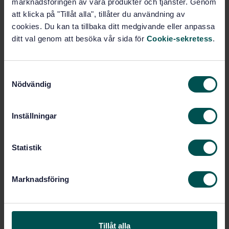
marknadsföringen av våra produkter och tjänster. Genom
att klicka på "Tillåt alla", tillåter du användning av
Prenumerera på standarden - Läs mer
cookies. Du kan ta tillbaka ditt medgivande eller anpassa
ditt val genom att besöka vår sida för
Cookie-sekretess
.
Pris:
943 SEK
Lägg i varukorgen
PDF
S
Nödvändig
a
Fler alternativ
m
t
Inställningar
y
Produktinformation
c
k
Statistik
Engelska
Språk:
e
Utrustning för vägunderhåll,
Framtagen av:
s
SIS/TK 455
Marknadsföring
v
Sweepers - Part 1:
Internationell titel:
a
Classification and Terminology
l
STD-63556
Artikelnummer:
Tillåt alla
1
Utgåva: