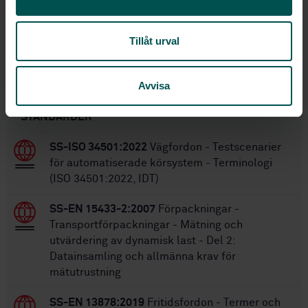
2007-10-22
Fastställd:
24
Antal sidor:
Tillåt urval
Avvisa
Inom samma område
STANDARDER
SS-ISO 34501:2022
Vägfordon - Testscenarier
för automatiserade körsystem - Terminologi
(ISO 34501:2022, IDT)
SS-EN 15433-2:2007
Förpackningar -
Transportförpackningar - Mätning och
utvärdering av dynamisk last - Del 2:
Datainsamling och allmänna krav för
mätutrustning
SS-EN 13878:2019
Fritidsfordon - Termer och