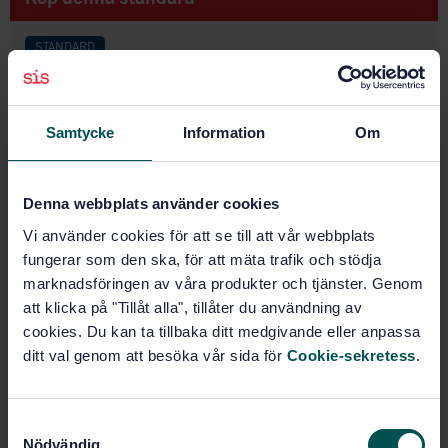
STANDARD
SVENSK STANDARD
· SS-ISO 13539:2019
Anläggningsmaskiner - Dikesgrävare - Terminologi
och handelsspecifikationer (ISO 13539:1998, IDT)
Samtycke
Information
Om
Prenumerera på standarden - Läs mer
Denna webbplats använder cookies
Pris:
943 SEK
Vi använder cookies för att se till att vår webbplats
Lägg i varukorgen
fungerar som den ska, för att mäta trafik och stödja
PDF
marknadsföringen av våra produkter och tjänster. Genom
att klicka på "Tillåt alla", tillåter du användning av
Fler alternativ
cookies. Du kan ta tillbaka ditt medgivande eller anpassa
ditt val genom att besöka vår sida för
Cookie-sekretess
.
Produktinformation
S
Engelska
Språk:
Nödvändig