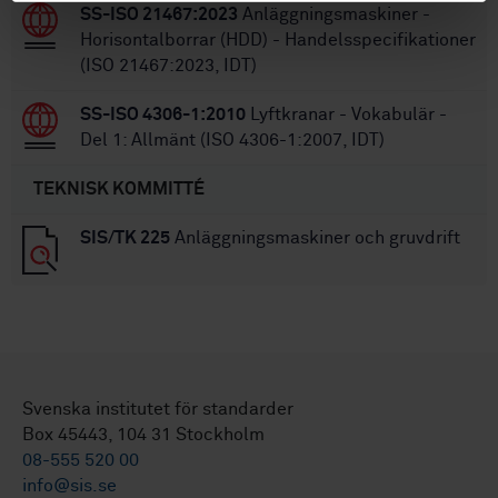
SS-ISO 21467:2023
Anläggningsmaskiner -
Horisontalborrar (HDD) - Handelsspecifikationer
(ISO 21467:2023, IDT)
SS-ISO 4306-1:2010
Lyftkranar - Vokabulär -
Del 1: Allmänt (ISO 4306-1:2007, IDT)
TEKNISK KOMMITTÉ
SIS/TK 225
Anläggningsmaskiner och gruvdrift
Svenska institutet för standarder
Box 45443, 104 31 Stockholm
08-555 520 00
info@sis.se