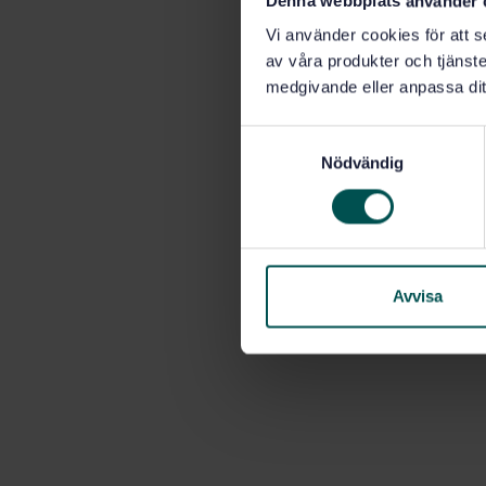
Denna webbplats använder 
Vi använder cookies för att s
av våra produkter och tjänster
medgivande eller anpassa dit
S
Nödvändig
a
m
t
y
c
k
Avvisa
e
s
v
a
l