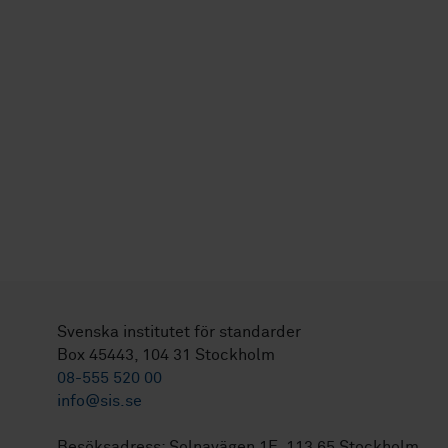
Svenska institutet för standarder
Box 45443, 104 31 Stockholm
08-555 520 00
info@sis.se
Besöksadress: Solnavägen 1E, 113 65 Stockholm