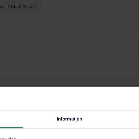
en (01.040.17)
Information