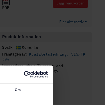
Lägg i varukorgen
PDF
Fler alternativ
Produktinformation
Svenska
Språk:
Kvalitetsledning, SIS/TK
Framtagen av:
304
Testing and
Internationell titel:
inspection - Terminology
STD-5529
Artikelnummer:
3
Utgåva:
Om
1981-05-20
Fastställd:
16
Antal sidor: