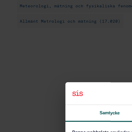
Meteorologi, mätning och fysikaliska fenom
Allmänt Metrologi och mätning (17.020)
Samtycke