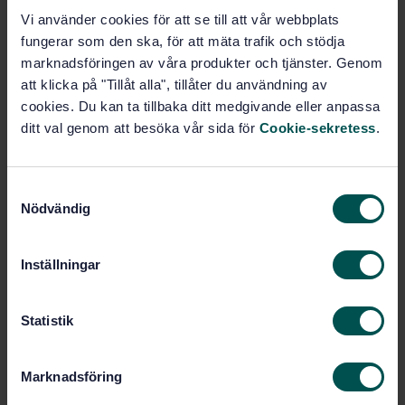
luftkonditionering (23.120)
Vi använder cookies för att se till att vår webbplats
fungerar som den ska, för att mäta trafik och stödja
Värmepumpar (27.080)
Kylteknik (27.200)
marknadsföringen av våra produkter och tjänster. Genom
att klicka på "Tillåt alla", tillåter du användning av
cookies. Du kan ta tillbaka ditt medgivande eller anpassa
Ventilation och
ditt val genom att besöka vår sida för
Cookie-sekretess
.
luftkonditionering (91.140.30)
S
Köp denna standard
Nödvändig
a
m
STANDARD
t
Inställningar
SVENSK STANDARD
· SS-EN 14511-1:2022
y
Luftkonditioneringsaggregat, vätskekylare och
c
värmepumpar, med elmotordrivna kompressorer, för
k
Statistik
rumsuppvärmning och -kylning - Del 1: Termer och
e
definitioner
s
Marknadsföring
v
Prenumerera på standarden - Läs mer