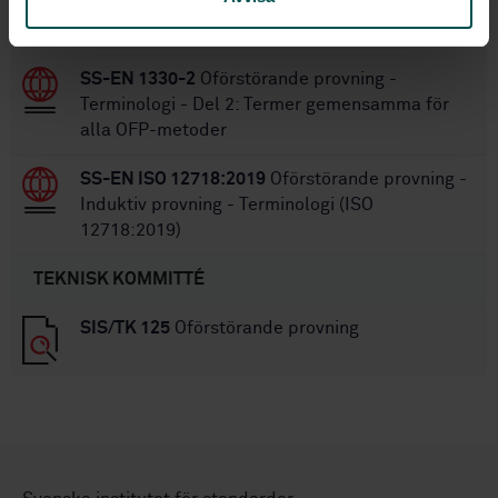
Terminologi - Del 10: Termer som används vid
visuell kontroll
SS-EN 1330-2
Oförstörande provning -
Terminologi - Del 2: Termer gemensamma för
alla OFP-metoder
SS-EN ISO 12718:2019
Oförstörande provning -
Induktiv provning - Terminologi (ISO
12718:2019)
TEKNISK KOMMITTÉ
SIS/TK 125
Oförstörande provning