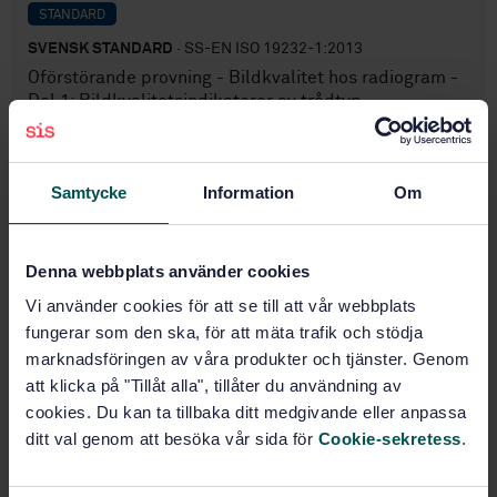
STANDARD
SVENSK STANDARD
· SS-EN ISO 19232-1:2013
Oförstörande provning - Bildkvalitet hos radiogram -
Del 1: Bildkvalitetsindikatorer av trådtyp -
Bestämning av bildkvalitetsnivå (ISO 19232-1:2013)
Prenumerera på standarden - Läs mer
Samtycke
Information
Om
Pris:
789 SEK
Lägg i varukorgen
Denna webbplats använder cookies
PDF
Vi använder cookies för att se till att vår webbplats
fungerar som den ska, för att mäta trafik och stödja
Fler alternativ
marknadsföringen av våra produkter och tjänster. Genom
att klicka på "Tillåt alla", tillåter du användning av
Produktinformation
cookies. Du kan ta tillbaka ditt medgivande eller anpassa
ditt val genom att besöka vår sida för
Cookie-sekretess
.
Engelska
Språk:
Oförstörande provning,
Framtagen av: