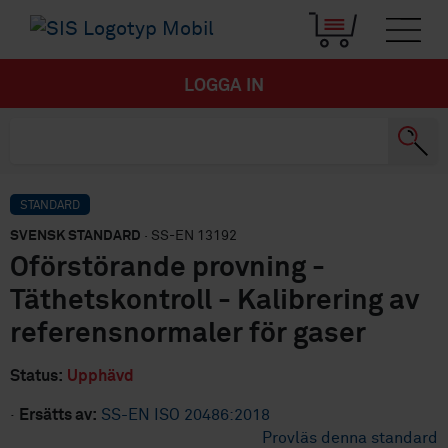
LOGGA IN
STANDARD
SVENSK STANDARD
· SS-EN 13192
Oförstörande provning -
Täthetskontroll - Kalibrering av
referensnormaler för gaser
Status:
Upphävd
·
Ersätts av:
SS-EN ISO 20486:2018
Provläs denna standard