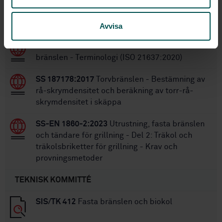
Inom samma område
STANDARDER
Avvisa
SS-EN ISO 21637:2020
Fasta återvunna
bränslen - Terminologi (ISO 21637:2020)
SS 187178:2017
Torvbränslen - Bestämning av
rå-skrymdensitet och beräkning av torr-rå-
skrymdensitet i skäppa
SS-EN 1860-2:2023
Utrustning, fasta bränslen
och tändare för grillning - Del 2: Träkol och
träkolsbriketter för grillning - Krav och
provningsmetoder
TEKNISK KOMMITTÉ
SIS/TK 412
Fasta bränslen och biokol