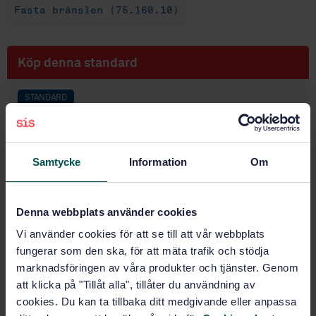
Fasta bränslen (75.160.10)
Köp denna standard
STANDARD
SVENSK STANDARD
· SS-EN 15297:2011
Fasta biobränslen - Bestämning av spårelement - As,
Cd, Co, Cr, Cu, Hg, Mn, Mo, Ni, Pb, Sb, V och Zn
Samtycke
Information
Om
Prenumerera på standarden - Läs mer
Denna webbplats använder cookies
Pris:
943 SEK
Vi använder cookies för att se till att vår webbplats
Lägg i varukorgen
fungerar som den ska, för att mäta trafik och stödja
PDF
marknadsföringen av våra produkter och tjänster. Genom
att klicka på "Tillåt alla", tillåter du användning av
Fler alternativ
cookies. Du kan ta tillbaka ditt medgivande eller anpassa