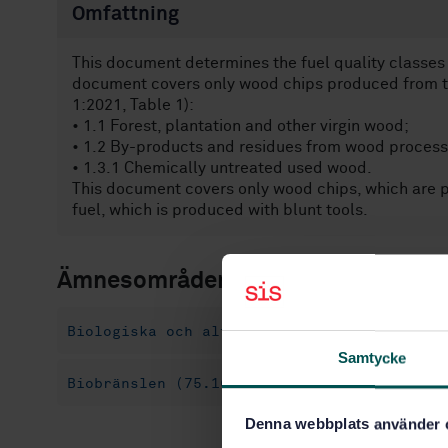
Omfattning
This document determines the fuel quality classes
document covers only wood chips produced from th
1:2021, Table 1):
• 1.1 Forest, plantation and other virgin wood;
• 1.2 By-products and residues from wood processi
• 1.3.1 Chemically untreated used wood.
This document covers only wood chips, which are p
fuel, which is produced with blunt tools.
Ämnesområden
Biologiska och alternativa energikällor (2
Samtycke
Biobränslen (75.160.40)
Denna webbplats använder 