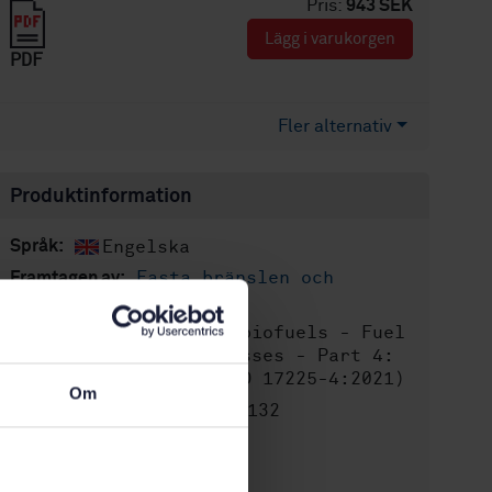
Pris:
943 SEK
Lägg i varukorgen
PDF
Fler alternativ
Produktinformation
Engelska
Språk:
Fasta bränslen och
Framtagen av:
biokol, SIS/TK 412
Solid biofuels - Fuel
Internationell titel:
specifications and classes - Part 4:
Graded wood chips (ISO 17225-4:2021)
Om
STD-80028132
Artikelnummer:
2
Utgåva:
2021-03-15
Fastställd: