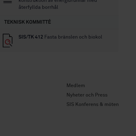
konstruktion av energibrunnar med
återfyllda borrhål
TEKNISK KOMMITTÉ
SIS/TK 412
Fasta bränslen och biokol
Medlem
Nyheter och Press
SIS Konferens & möten