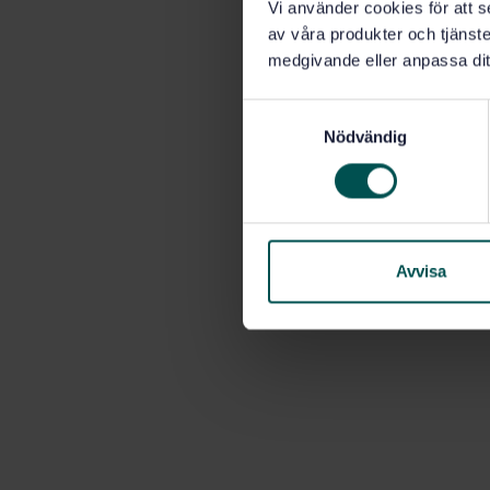
Vi använder cookies för att s
av våra produkter och tjänster
medgivande eller anpassa dit
S
Nödvändig
a
m
t
y
c
k
Avvisa
e
s
v
a
l