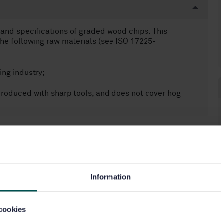
 and specifications of graded wood chips. This
e following raw materials (see ISO 17225-
ng industry;
roduced with sharp tools, and does not cover hog
7.190)
Fasta bränslen (75.160.10)
Information
cookies