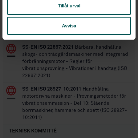
Tillåt urval
STANDARDER
SS-EN 13059+A1:2008
Industritruckar -
Avvisa
Säkerhet för industritruckar - Provningsmetod
för vibrationsmätning
SS-EN ISO 22867:2021
Bärbara, handhållna
skogs- och trädgårdsmaskiner med integrerad
förbränningsmotor - Regler för
vibrationsprovning - Vibrationer i handtag (ISO
22867:2021)
SS-EN ISO 28927-10:2011
Handhållna
motordrivna maskiner - Provningsmetoder för
vibrationsemmission - Del 10: Slående
borrmaskiner, hammare och spett (ISO 28927-
10:2011)
TEKNISK KOMMITTÉ