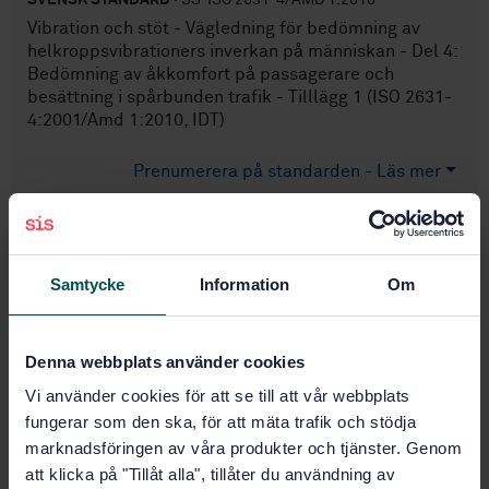
Vibration och stöt - Vägledning för bedömning av
helkroppsvibrationers inverkan på människan - Del 4:
Bedömning av åkkomfort på passagerare och
besättning i spårbunden trafik - Tilllägg 1 (ISO 2631-
4:2001/Amd 1:2010, IDT)
Prenumerera på standarden - Läs mer
Pris:
687 SEK
Lägg i varukorgen
PDF
Samtycke
Information
Om
Fler alternativ
Denna webbplats använder cookies
Vi använder cookies för att se till att vår webbplats
Produktinformation
fungerar som den ska, för att mäta trafik och stödja
Engelska
marknadsföringen av våra produkter och tjänster. Genom
Språk:
att klicka på "Tillåt alla", tillåter du användning av
Människans påverkan av
Framtagen av: