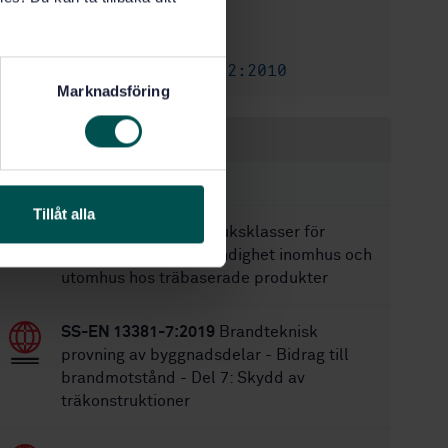
36
Antal sidor:
SS-ISO 1182
Ersätter:
SS-EN ISO 1182:2010
Ersätts av:
Marknadsföring
Inom samma område
STANDARDER
Tillåt alla
SS-EN 16755:2017
Bruksklasser för
brandskyddets beständighet inomhus och
utomhus hos träbaserade produkter
SS-EN 13381-7:2019
Brandteknisk
provning av byggnadsdelar - Bidrag till
brandmotstånd - Del 7: Skydd av
träkonstruktioner