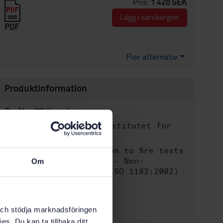
Pris:
1 420 SEK
Lägg i varukorgen
PDF
Fler alternativ
Produktinformation
Engelska
Språk:
Svenska institutet för
Framtagen av:
standarder
Reaction to fire tests
Internationell titel:
for building products - Non-
Om
combustibility test (ISO 1182:2002)
STD-32445
Artikelnummer:
1
Utgåva:
k och stödja marknadsföringen
2002-05-17
Fastställd:
es. Du kan ta tillbaka ditt