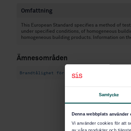
Omfattning
This European Standard specifies a method of test
under specified conditions, of homogeneous build
homogeneous building products. Information on the 
Ämnesområden
Brandtålighet för byggnadsmaterial (13.220
Samtycke
Denna webbplats använder 
Vi använder cookies för att s
av våra produkter och tjänster