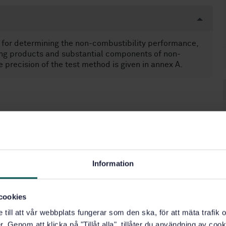
 for determining the non-combustibility performance,
ing products and substantial components of non-
precision of the test method is given in annex A.
.50)
Information
cookies
e till att vår webbplats fungerar som den ska, för att mäta trafi
. Genom att klicka på "Tillåt alla", tillåter du användning av cooki