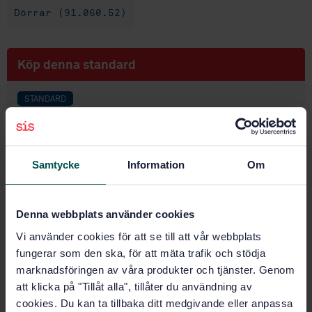
Dörrar (91.060.52)
Köp denna standard
STANDARD
SVENSK STANDARD
· SS-EN 1634-3:2005/AC:2006
Provning av brandmotstånd och brandgastäthet för
dörrkonstruktioner, öppningsbara fönster och
Samtycke
Information
Om
byggnadsbeslag – Del 3: Provning av brandgastäthet
för dörrkonstruktioner
Denna webbplats använder cookies
Prenumerera på standarden - Läs mer
Vi använder cookies för att se till att vår webbplats
Pris:
0 SEK
fungerar som den ska, för att mäta trafik och stödja
Lägg i varukorgen
marknadsföringen av våra produkter och tjänster. Genom
PDF
att klicka på "Tillåt alla", tillåter du användning av
cookies. Du kan ta tillbaka ditt medgivande eller anpassa