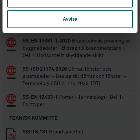
Inom samma område
Avvisa
STANDARDER
SS-EN 13381-1:2020
Brandteknisk provning av
byggnadsdelar - Bidrag till brandmotstånd -
Del 1: Horisontellt skyddande skikt
SS-ISO 21174:2026
Dörrar, fönster och
glasfasader – Beslag till dörrar och fönster –
Terminologi (ISO 21174:2026, IDT)
SS-EN 12433-1
Portar - Terminologi - Del 1:
Porttyper
TEKNISK KOMMITTÉ
SIS/TK 181
Brandsäkerhet