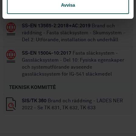
Avvisa
SS 3656:2018
Handbrandsläckare - Underhåll
och omladdning
SS-EN 13565-2:2018+AC:2019
Brand och
räddning - Fasta släcksystem - Skumsystem -
Del 2: Utförande, installation och underhåll
SS-EN 15004-10:2017
Fasta släcksystem -
Gassläcksystem - Del 10: Fysiska egenskaper
och systemutförande avseende
gassläckssystem för IG-541 släckmedel
TEKNISK KOMMITTÉ
SIS/TK 360
Brand och räddning - LADES NER
2022 - Se TK 631, TK 632, TK 633