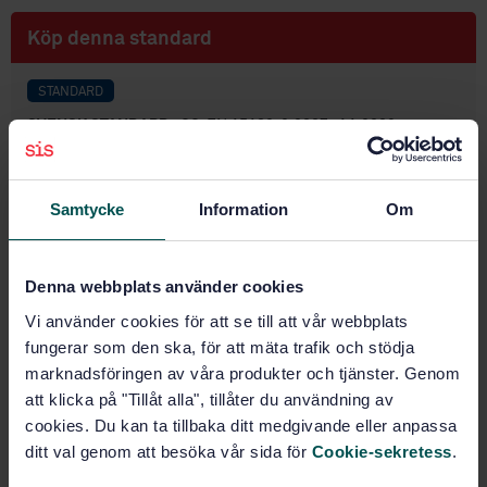
Köp denna standard
STANDARD
SVENSK STANDARD
· SS-EN 15182-2:2007+A1:2009
Handhållna strålrör för bruk inom räddningstjänsten -
Del 2: Kombinationsstrålrör PN 16
Samtycke
Information
Om
Prenumerera på standarden - Läs mer
Pris:
943 SEK
Denna webbplats använder cookies
Lägg i varukorgen
Vi använder cookies för att se till att vår webbplats
PDF
fungerar som den ska, för att mäta trafik och stödja
marknadsföringen av våra produkter och tjänster. Genom
Fler alternativ
att klicka på "Tillåt alla", tillåter du användning av
cookies. Du kan ta tillbaka ditt medgivande eller anpassa
ditt val genom att besöka vår sida för
Cookie-sekretess
.
Produktinformation