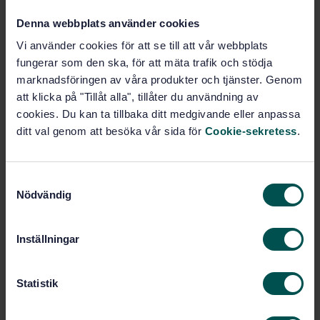
Produktinformation
Denna webbplats använder cookies
Svenska
Språk:
Vi använder cookies för att se till att vår webbplats
Släckredskap samt utrustning
Framtagen av:
fungerar som den ska, för att mäta trafik och stödja
för räddningstjänsten, SIS/TK 631
marknadsföringen av våra produkter och tjänster. Genom
Fire fighting equipment.
att klicka på "Tillåt alla", tillåter du användning av
Internationell titel:
Coupling part 32 for pressure hose.
cookies. Du kan ta tillbaka ditt medgivande eller anpassa
Externally threaded
ditt val genom att besöka vår sida för
Cookie-sekretess
.
STD-2297
Artikelnummer:
3
Utgåva:
S
1969-11-01
Fastställd:
Nödvändig
a
2
Antal sidor:
m
t
Inställningar
y
Inom samma område
c
k
Statistik
STANDARDER
e
s