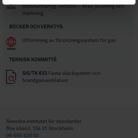
Rotorluftfartyg, livflotte – Krav, provning och
märkning
BÖCKER OCH VERKTYG
Utformning av försörjningssystem för gas
TEKNISK KOMMITTÉ
SIS/TK 633
Fasta släcksystem och
brandgasventilation
Svenska institutet för standarder
Box 45443, 104 31 Stockholm
08-555 520 00