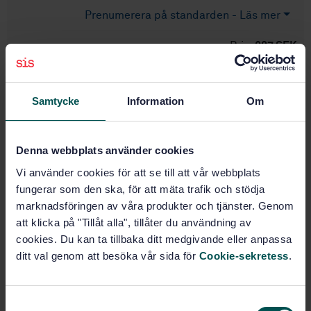
Prenumerera på standarden - Läs mer
Pris:
687 SEK
Lägg i varukorgen
PDF
Samtycke
Information
Om
Fler alternativ
Denna webbplats använder cookies
Produktinformation
Vi använder cookies för att se till att vår webbplats
fungerar som den ska, för att mäta trafik och stödja
Engelska
Språk:
marknadsföringen av våra produkter och tjänster. Genom
Fasta släcksystem och
Framtagen av:
att klicka på "Tillåt alla", tillåter du användning av
brandgasventilation, SIS/TK 633
cookies. Du kan ta tillbaka ditt medgivande eller anpassa
Explosion protection
Internationell titel:
ditt val genom att besöka vår sida för
Cookie-sekretess
.
systems - Part 1: Determination of
explosion indices of combustible dusts
in air
S
STD-9691
Artikelnummer: