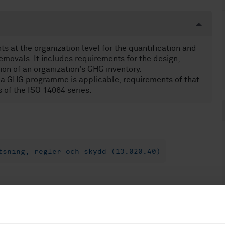
s at the organization level for the quantification and
movals. It includes requirements for the design,
on of an organization's GHG inventory.
 a GHG programme is applicable, requirements of that
of the ISO 14064 series.
tsning, regler och skydd (13.020.40)