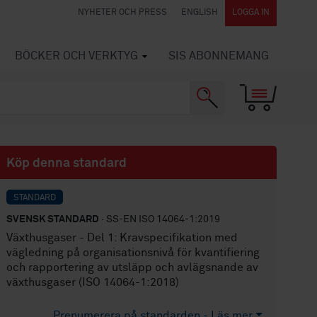
NYHETER OCH PRESS
ENGLISH
LOGGA IN
BÖCKER OCH VERKTYG
SIS ABONNEMANG
Köp denna standard
STANDARD
SVENSK STANDARD
· SS-EN ISO 14064-1:2019
Växthusgaser - Del 1: Kravspecifikation med
vägledning på organisationsnivå för kvantifiering
och rapportering av utsläpp och avlägsnande av
växthusgaser (ISO 14064-1:2018)
Prenumerera på standarden - Läs mer