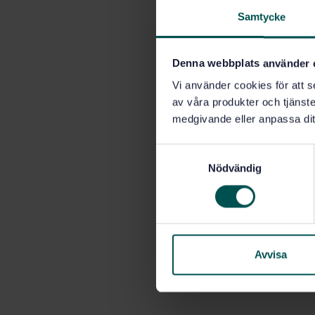
Samtycke
Denna webbplats använder 
Vi använder cookies för att s
av våra produkter och tjänster
medgivande eller anpassa dit
S
Nödvändig
a
m
t
y
c
k
Avvisa
e
s
v