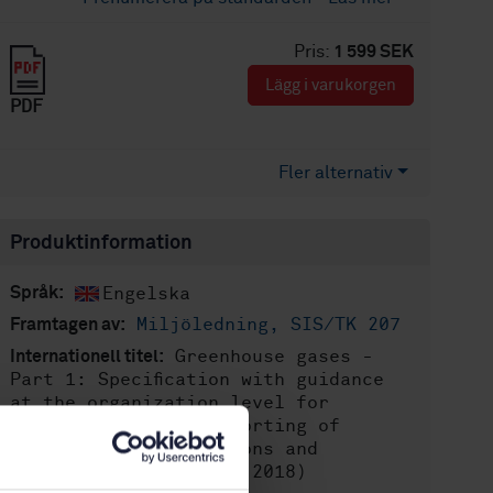
Pris:
1 599 SEK
Lägg i varukorgen
PDF
Fler alternativ
Produktinformation
Engelska
Språk:
Miljöledning, SIS/TK 207
Framtagen av:
Greenhouse gases -
Internationell titel:
Part 1: Specification with guidance
at the organization level for
quantification and reporting of
greenhouse gas emissions and
removals (ISO 14064-1:2018)