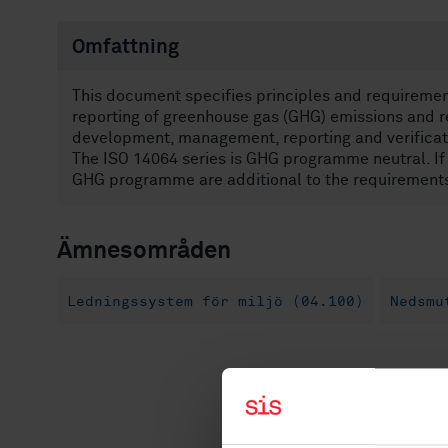
Omfattning
This document specifies principles and requirement
reporting of greenhouse gas (GHG) emissions and re
development, management, reporting and verificati
The ISO 14064 series is GHG programme neutral. If
GHG programme are additional to the requirements 
Ämnesområden
Ledningssystem för miljö (04.100)
Nedsmu