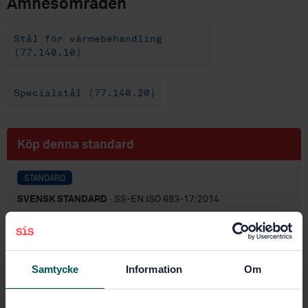
Ämnesområden
Stål för värmebehandling
(77.140.10)
Specialstål (77.140.20)
Köp denna standard
STANDARD
SVENSK STANDARD
· SS-EN ISO 683-17:2014
Stål för värmebehandling, legerade stål och
automatstål - Del 17: Kullagerstål (ISO 683-17:2014)
Prenumerera på standarden - Läs mer
Samtycke
Information
Om
Pris:
1 250 SEK