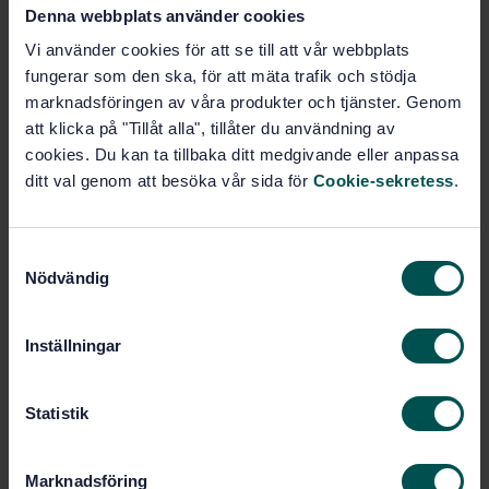
Lägg i varukorgen
Denna webbplats använder cookies
PDF
Vi använder cookies för att se till att vår webbplats
fungerar som den ska, för att mäta trafik och stödja
Fler alternativ
marknadsföringen av våra produkter och tjänster. Genom
att klicka på "Tillåt alla", tillåter du användning av
cookies. Du kan ta tillbaka ditt medgivande eller anpassa
Produktinformation
ditt val genom att besöka vår sida för
Cookie-sekretess
.
Engelska
Språk:
Konstruktionsstål, SIS/TK
Framtagen av:
S
142
Nödvändig
a
Heat-treated steels,
Internationell titel:
m
alloy steels and free-cutting steels -
t
Part 17: Ball and roller bearing steels
Inställningar
(ISO 683-17:2014)
y
c
STD-103400
Artikelnummer:
k
Statistik
2
Utgåva:
e
2014-11-02
Fastställd:
s
Marknadsföring
40
Antal sidor: