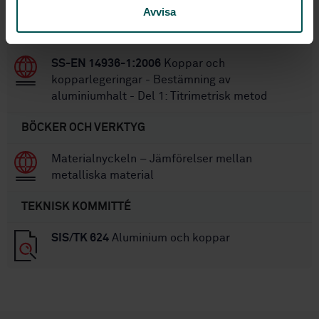
Avvisa
Del 2: Flamatomär
absorptionsspektrometrimetod (FAAS)
SS-EN 14936-1:2006
Koppar och
kopparlegeringar - Bestämning av
aluminiumhalt - Del 1: Titrimetrisk metod
BÖCKER OCH VERKTYG
Materialnyckeln – Jämförelser mellan
metalliska material
TEKNISK KOMMITTÉ
SIS/TK 624
Aluminium och koppar