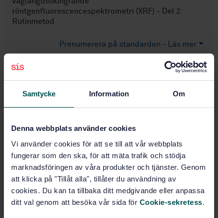
våglängdsskingrande
röntgenfluorescencespektrometri (XRF) - Del 2:
Rutinmetod
Prenumerera på standarden - Läs mer
Pris:
789 SEK
Lägg i varukorgen
PDF
Samtycke
Information
Om
Fler alternativ
Denna webbplats använder cookies
Vi använder cookies för att se till att vår webbplats
Produktinformation
fungerar som den ska, för att mäta trafik och stödja
marknadsföringen av våra produkter och tjänster. Genom
Engelska
Språk:
att klicka på "Tillåt alla", tillåter du användning av
Koppar, SIS/TK 624/AG 02
Framtagen av:
cookies. Du kan ta tillbaka ditt medgivande eller anpassa
Copper and copper alloys
Internationell titel:
ditt val genom att besöka vår sida för
Cookie-sekretess
.
- Determination of main constituents
and impurities by wavelength dispersive