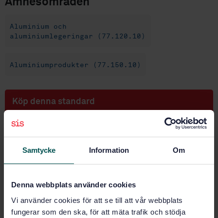
Ämnesområden
Aluminium och
aluminiumlegeringar (77.120.10)
Aluminiumprodukter (77.150.10)
Köp denna standard
STANDARD
SVENSK STANDARD
· SS-EN 485-2:2016+A1:2018
Samtycke
Information
Om
Aluminium och aluminiumlegeringar - Plåt och band -
Del 2: Mekaniska egenskaper
Denna webbplats använder cookies
Prenumerera på standarden - Läs mer
Vi använder cookies för att se till att vår webbplats
Pris:
1 865 SEK
fungerar som den ska, för att mäta trafik och stödja