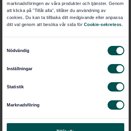
Lägg i varukorgen
marknadsföringen av våra produkter och tjänster. Genom
PDF
att klicka på "Tillåt alla", tillåter du användning av
cookies. Du kan ta tillbaka ditt medgivande eller anpassa
Fler alternativ
ditt val genom att besöka vår sida för
Cookie-sekretess
.
Produktinformation
S
Nödvändig
a
Engelska
Språk:
m
Aluminium, SIS/TK 624/AG 01
Framtagen av:
t
Inställningar
Aluminium and aluminium
Internationell titel:
y
alloys - Sheet, strip and plate - Part
c
2: Mechanical properties
k
Statistik
STD-80007511
Artikelnummer:
e
s
1
Utgåva:
Marknadsföring
v
2018-10-24
Fastställd:
a
108
Antal sidor:
l
SS-EN 485-2:2016
Tillägg till: