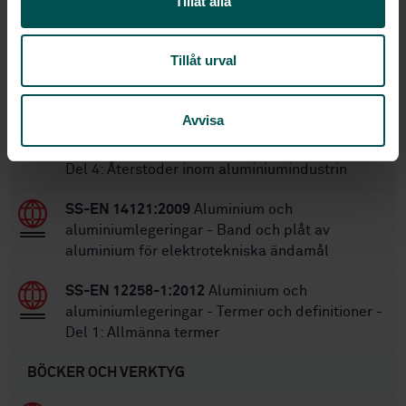
Tillåt alla
Inom samma område
Tillåt urval
STANDARDER
Avvisa
SS-EN 12258-4:2005
Aluminium och
aluminiumlegeringar - Termer och definitioner -
Del 4: Återstoder inom aluminiumindustrin
SS-EN 14121:2009
Aluminium och
aluminiumlegeringar - Band och plåt av
aluminium för elektrotekniska ändamål
SS-EN 12258-1:2012
Aluminium och
aluminiumlegeringar - Termer och definitioner -
Del 1: Allmänna termer
BÖCKER OCH VERKTYG