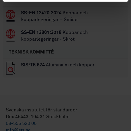
SS-EN 12420:2024
Koppar och
kopparlegeringar – Smide
SS-EN 12861:2018
Koppar och
kopparlegeringar - Skrot
TEKNISK KOMMITTÉ
SIS/TK 624
Aluminium och koppar
Svenska institutet för standarder
Box 45443, 104 31 Stockholm
08-555 520 00
info@sis.se