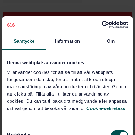
Köp denna standard
STANDARD
Samtycke
Information
Om
SVENSK STANDARD
· SS-EN 13148:2010
Koppar och kopparlegeringar - Varmförtenta band
Denna webbplats använder cookies
Prenumerera på standarden - Läs mer
Vi använder cookies för att se till att vår webbplats
Pris:
1 420 SEK
fungerar som den ska, för att mäta trafik och stödja
marknadsföringen av våra produkter och tjänster. Genom
Lägg i varukorgen
att klicka på "Tillåt alla", tillåter du användning av
PDF
cookies. Du kan ta tillbaka ditt medgivande eller anpassa
ditt val genom att besöka vår sida för
Cookie-sekretess
.
Fler alternativ
Produktinformation
S