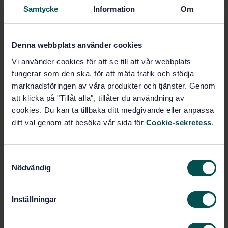
Lägg i varukorgen
Samtycke
Information
Om
PDF
Fler alternativ
Denna webbplats använder cookies
Vi använder cookies för att se till att vår webbplats
Produktinformation
fungerar som den ska, för att mäta trafik och stödja
marknadsföringen av våra produkter och tjänster. Genom
Engelska
Språk:
att klicka på "Tillåt alla", tillåter du användning av
Rullningslager, SIS/TK 105
cookies. Du kan ta tillbaka ditt medgivande eller anpassa
Framtagen av:
ditt val genom att besöka vår sida för
Cookie-sekretess
.
Plain bearings - Lead
Internationell titel:
and tin casting alloys for multilayer
plain bearings (ISO 4381:2000, IDT)
S
STD-62893
Artikelnummer:
Nödvändig
a
2
Utgåva:
m
2007-08-27
Fastställd:
t
Inställningar
8
Antal sidor:
y
c
SS-ISO 4381
Ersätter: