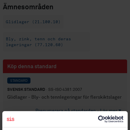
Ämnesområden
Glidlager (21.100.10)
Bly, zink, tenn och deras
legeringar (77.120.60)
Köp denna standard
STANDARD
SVENSK STANDARD
· SS-ISO 4381:2007
Glidlager - Bly- och tennlegeringar för flerskiktslager
Prenumerera på standarden - Läs mer
Pris:
687 SEK