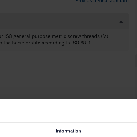
Provläs denna standard
for ISO general purpose metric screw threads (M)
 the basic profile according to ISO 68-1.
Information