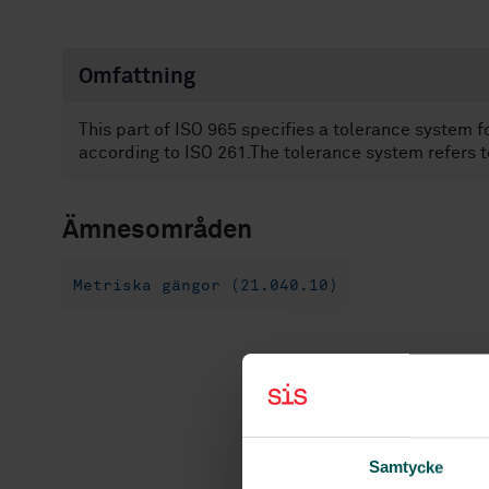
Omfattning
This part of ISO 965 specifies a tolerance system 
according to ISO 261.The tolerance system refers to
Ämnesområden
Metriska gängor (21.040.10)
Samtycke