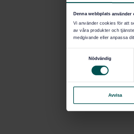
Denna webbplats använder 
Vi använder cookies för att s
av våra produkter och tjänster
medgivande eller anpassa dit
S
Nödvändig
a
m
t
y
c
k
Avvisa
e
s
v
a
l