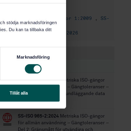
2015-12-07
Fastställd:
32
Antal sidor:
SS-ISO 965-1/Cor 1:2009
,
SS-
Ersätter:
k och stödja marknadsföringen
ISO 965-1
es. Du kan ta tillbaka ditt
SS-ISO 965-1:2026
Ersätts av:
Inom samma område
Marknadsföring
STANDARDER
SS-ISO 965-1:2026
Metriska ISO-gängor
för allmän användning – Gängtoleranser –
Tillåt alla
Del 1: Principer och grundläggande data
(ISO 965-1:2026, IDT)
SS-ISO 965-2:2024
Metriska ISO-gängor
för allmän användning – Gängtoleranser –
Del 2: Gränsmått för utvändiga och