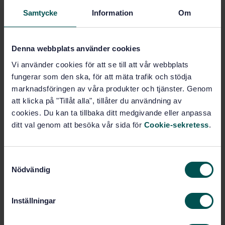
Samtycke
Information
Om
Produktinformation
Svenska
Språk:
Denna webbplats använder cookies
Fästelement, SIS/TK 103
Framtagen av:
Vi använder cookies för att se till att vår webbplats
ISO general purpose
Internationell titel:
fungerar som den ska, för att mäta trafik och stödja
metric screw threads with coarse pitch
marknadsföringen av våra produkter och tjänster. Genom
- Screw thread tolerances for metal end
att klicka på "Tillåt alla", tillåter du användning av
of studs
cookies. Du kan ta tillbaka ditt medgivande eller anpassa
STD-4891
Artikelnummer:
ditt val genom att besöka vår sida för
Cookie-sekretess
.
2
Utgåva:
1988-03-09
Fastställd:
S
2
Antal sidor:
Nödvändig
a
SMS 1924
Ersätter:
m
t
Inställningar
y
Inom samma område
c