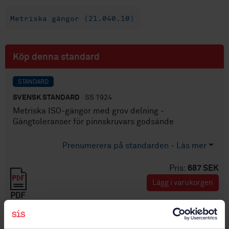
Metriska gängor (21.040.10)
Köp denna standard
STANDARD
SVENSK STANDARD
· SS 1924
Metriska ISO-gängor med grov delning -
Gängtoleranser för pinnskruvars godsände
Prenumerera på standarden - Läs mer
Pris:
687 SEK
Lägg i varukorgen
PDF
Fler alternativ