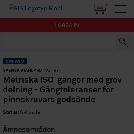
LOGGA IN
STANDARD
SVENSK STANDARD
· SS 1924
Metriska ISO-gängor med grov
delning - Gängtoleranser för
pinnskruvars godsände
Status:
Gällande
Ämnesområden