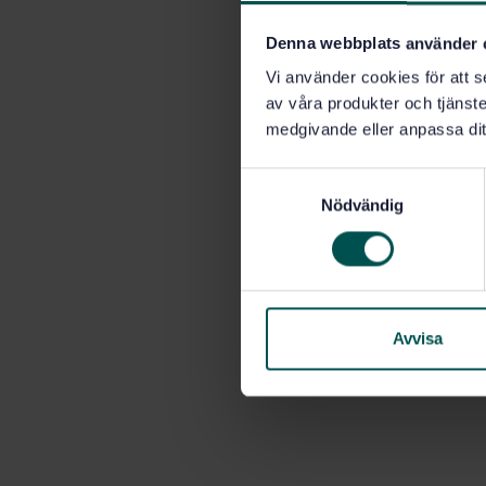
Denna webbplats använder 
Vi använder cookies för att s
av våra produkter och tjänster
medgivande eller anpassa dit
S
Nödvändig
a
m
t
y
c
k
Avvisa
e
s
v
a
l