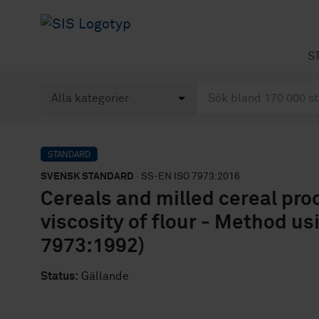
S
STANDARD
SVENSK STANDARD
· SS-EN ISO 7973:2016
Cereals and milled cereal pro
viscosity of flour - Method u
7973:1992)
Status:
Gällande