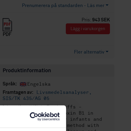
Prenumerera på standarden - Läs mer
Pris:
943 SEK
Lägg i varukorgen
PDF
Fler alternativ
Produktinformation
Engelska
Språk:
Livsmedelsanalyser,
Framtagen av:
SIS/TK 435/AG 05
Foodstuffs -
Internationell titel:
Determination of aflatoxin B1 in
cereal based foods for infants and
young children - HPLC method with