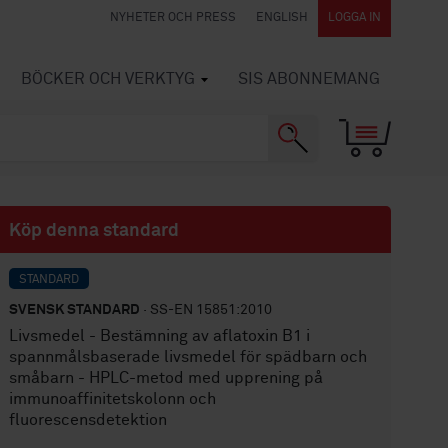
NYHETER OCH PRESS
ENGLISH
LOGGA IN
BÖCKER OCH VERKTYG
SIS ABONNEMANG
Köp denna standard
STANDARD
SVENSK STANDARD
· SS-EN 15851:2010
Livsmedel - Bestämning av aflatoxin B1 i
spannmålsbaserade livsmedel för spädbarn och
småbarn - HPLC-metod med upprening på
immunoaffinitetskolonn och
fluorescensdetektion