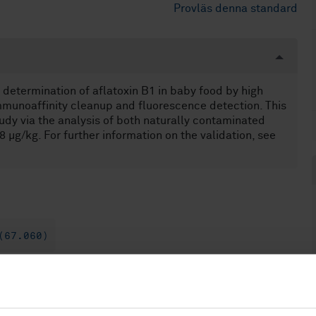
Provläs denna standard
determination of aflatoxin B1 in baby food by high
munoaffinity cleanup and fluorescence detection. This
udy via the analysis of both naturally contaminated
 µg/kg. For further information on the validation, see
(67.060)