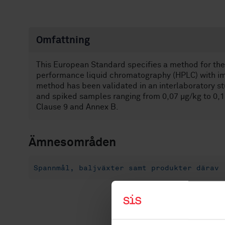
Omfattning
This European Standard specifies a method for the 
performance liquid chromatography (HPLC) with im
method has been validated in an interlaboratory st
and spiked samples ranging from 0,07 µg/kg to 0,18
Clause 9 and Annex B.
Ämnesområden
Spannmål, baljväxter samt produkter därav 