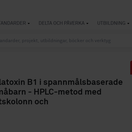
TANDARDER
DELTA OCH PÅVERKA
UTBILDNING
latoxin B1 i spannmålsbaserade
småbarn - HPLC-metod med
tskolonn och