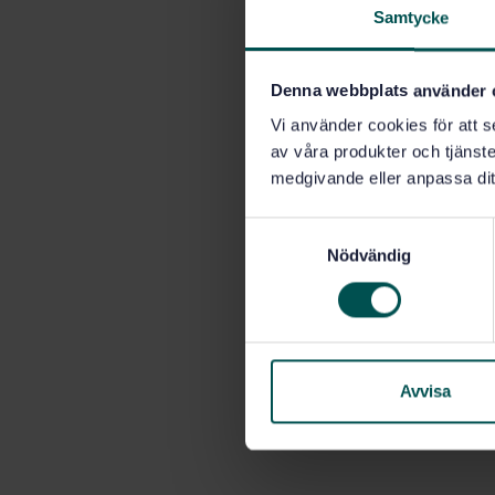
Samtycke
Denna webbplats använder 
Vi använder cookies för att s
av våra produkter och tjänster
medgivande eller anpassa dit
S
Nödvändig
a
m
t
y
c
k
Avvisa
e
s
v
a