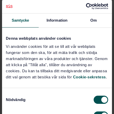
ISO STANDARD
· ISO/IEC 7812-1:2017
Identification cards -- Identification of issuers -- Part
1: Numbering system
Samtycke
Information
Om
Prenumerera på standarden - Läs mer
Denna webbplats använder cookies
Pris:
820 SEK
Vi använder cookies för att se till att vår webbplats
Lägg i varukorgen
fungerar som den ska, för att mäta trafik och stödja
PDF
marknadsföringen av våra produkter och tjänster. Genom
att klicka på "Tillåt alla", tillåter du användning av
Fler alternativ
cookies. Du kan ta tillbaka ditt medgivande eller anpassa
ditt val genom att besöka vår sida för
Cookie-sekretess
.
Produktinformation
S
Engelska
Språk:
Nödvändig
a
ISO
Framtagen av:
m
Identification cards --
Internationell titel:
t