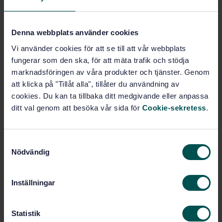
Fler alternativ
Denna webbplats använder cookies
Vi använder cookies för att se till att vår webbplats
Produktinformation
fungerar som den ska, för att mäta trafik och stödja
marknadsföringen av våra produkter och tjänster. Genom
Engelska
Språk:
att klicka på "Tillåt alla", tillåter du användning av
Sportbeläggningar, SIS/TK
Framtagen av:
cookies. Du kan ta tillbaka ditt medgivande eller anpassa
184/AG 02
ditt val genom att besöka vår sida för
Cookie-sekretess
.
Surfaces for sports
Internationell titel:
areas - Determination of sward height
of natural turf
S
STD-34239
Artikelnummer:
Nödvändig
a
1
Utgåva:
m
2003-06-18
t
Fastställd:
Inställningar
y
7
Antal sidor:
c
k
Statistik