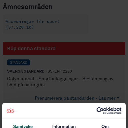
Ämnesområden
Anordningar för sport
(97.220.10)
Köp denna standard
STANDARD
SVENSK STANDARD
· SS-EN 12233
Golvmaterial - Sportbeläggningar - Bestämning av
höjd på naturgräs
Prenumerera på standarden - Läs mer
Pris:
687 SEK
Lägg i varukorgen
PDF
Samtycke
Information
Om