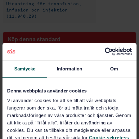
Utrustning för transfusion,
infusion och injektion
(11.040.20)
Köp denna standard
STANDARD
SVENSK STANDARD
· SS-EN ISO 1135-3:2017
Samtycke
Information
Om
Transfusionsutrustning för medicinskt bruk - Del 3:
Blodtappningsset för engångsbruk (ISO 1135-3:2016)
Denna webbplats använder cookies
Prenumerera på standarden - Läs mer
Vi använder cookies för att se till att vår webbplats
Pris:
1 097 SEK
fungerar som den ska, för att mäta trafik och stödja
marknadsföringen av våra produkter och tjänster. Genom
Lägg i varukorgen
att klicka på "Tillåt alla", tillåter du användning av
PDF
cookies. Du kan ta tillbaka ditt medgivande eller anpassa
ditt val genom att besöka vår sida för
Cookie-sekretess
.
Fler alternativ