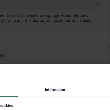
ments for braille used on signage, equipment and
f braille and the characteristics of materials used,
80)
Information
cookies