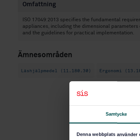
Omfattning
ISO 17049:2013 specifies the fundamental require
appliances, including the dimensional parameters o
and the guidelines for practical implementation.
Ämnesområden
Läshjälpmedel (11.180.30)
Ergonomi (13.1
Samtycke
Denna webbplats använder 