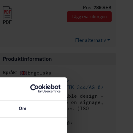
Pris:
789 SEK
Lägg i varukorgen
PDF
Fler alternativ
Produktinformation
Engelska
Språk:
Synfrågor /
Framtagen av:
Orienteringsstöd, SIS/TK 344/AG 07
Accessible design -
Internationell titel:
Application of braille on signage,
equipment and appliances (ISO
Om
17049:2013, IDT)
STD-8024907
Artikelnummer:
1
Utgåva: