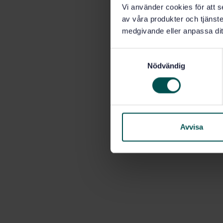
Vi använder cookies för att s
av våra produkter och tjänster
medgivande eller anpassa dit
S
Nödvändig
a
m
t
y
c
k
Avvisa
e
s
v
a
l