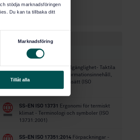
k och stödja marknadsföringen
2017-02-07
Fastställd:
es. Du kan ta tillbaka ditt
20
Antal sidor:
Inom samma område
Marknadsföring
STANDARDER
SS-ISO 19028:2016
Tillgänglighet- Taktila
orienteringskartor: informationsinnehåll,
Tillåt alla
utförande och visningssätt (ISO
19028:2016, IDT)
SS-EN ISO 13731
Ergonomi för termiskt
klimat - Terminologi och symboler (ISO
13731:2001)
SS-EN ISO 17351:2014
Förpackningar -