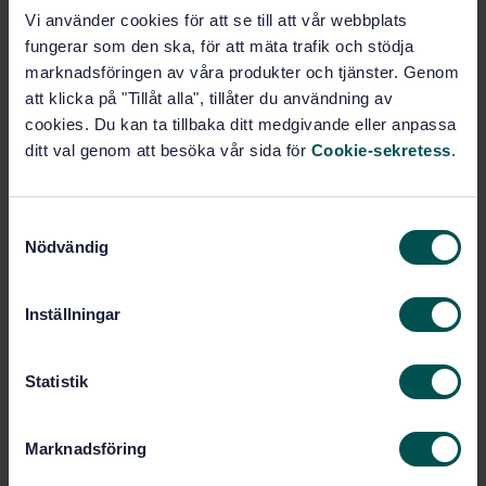
monomerer och andra flyktiga sammansättningar av
Vi använder cookies för att se till att vår webbplats
lågmolekylmassa genom kapillärgaskromatografi -
fungerar som den ska, för att mäta trafik och stödja
Termisk desorptionsmetod (dynamiskt gasutrymme)
marknadsföringen av våra produkter och tjänster. Genom
(ISO 17052:2007, IDT)
att klicka på "Tillåt alla", tillåter du användning av
cookies. Du kan ta tillbaka ditt medgivande eller anpassa
Prenumerera på standarden - Läs mer
ditt val genom att besöka vår sida för
Cookie-sekretess
.
Pris:
943 SEK
Lägg i varukorgen
S
PDF
Nödvändig
a
m
Fler alternativ
t
Inställningar
y
c
Produktinformation
k
Statistik
e
Engelska
Språk:
s
Gummi och gummiprodukter,
Framtagen av:
Marknadsföring
v
SIS/TK 154
a