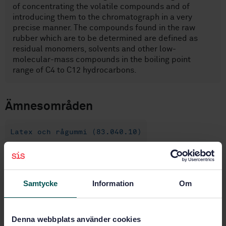
of concentrating the volatile compounds and of
introducing them to the chromatograph in a very
precise manner. The compounds found in the raw
rubber which are to be determined are defined as
residual monomers, solvents and other low-
molecular-mass compounds in the boiling point
range of C4 to C12 hydrocarbons.
Ämnesområden
Latex och rågummi (83.040.10)
Köp denna standard
Samtycke
Information
Om
STANDARD
SVENSK STANDARD
· SS-ISO 17052:2007
Denna webbplats använder cookies
Gummi, ovulkat - Bestämning av resterande