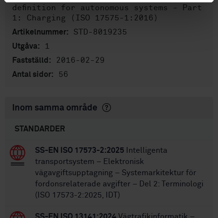
definition for autonomous systems - Part
1: Charging (ISO 17575-1:2016)
STD-8019235
Artikelnummer:
1
Utgåva:
2016-02-29
Fastställd:
56
Antal sidor:
Inom samma område
STANDARDER
SS-EN ISO 17573-2:2025
Intelligenta
transportsystem – Elektronisk
vägavgiftsupptagning – Systemarkitektur för
fordonsrelaterade avgifter – Del 2: Terminologi
(ISO 17573-2:2025, IDT)
SS-EN ISO 13141:2024
Vägtrafikinformatik –