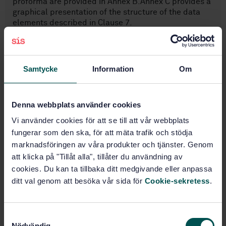
proforma are provided in Annex B.Annex C provides a
graphical presentation of the structure of the data
elements described in Clause 7.
Ämnesområden
Samtycke
Information
Om
Vägtransport (03.220.20)
Denna webbplats använder cookies
IT-tillämpningar inom transport
Vi använder cookies för att se till att vår webbplats
(35.240.60)
fungerar som den ska, för att mäta trafik och stödja
marknadsföringen av våra produkter och tjänster. Genom
att klicka på "Tillåt alla", tillåter du användning av
Köp denna standard
cookies. Du kan ta tillbaka ditt medgivande eller anpassa
ditt val genom att besöka vår sida för
Cookie-sekretess
.
STANDARD
SVENSK STANDARD
· SS-EN ISO 17575-1:2016
Vägtrafikinformatik - Elektronisk
S
Nödvändig
vägavgiftsupptagning - Definition av