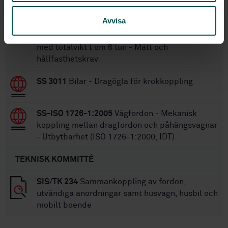
STANDARDER
Avvisa
SS 2532
Bilar - Dragkulor med 60 mm diameter
med koniskt fäste för koppling av släpfordon
med totalvikt t om 6 ton - Mått och
hållfasthetskrav
SS 3011
Bilar - Dragögla för krokkoppling
SS-ISO 1726-1:2005
Vägfordon - Mekanisk
koppling mellan dragfordon och påhängsvagnar
- Utbytbarhet (ISO 1726-1:2000, IDT)
TEKNISK KOMMITTÉ
SIS/TK 234
Sammankoppling av fordon,
utvändiga anordningar samt husvagn, husbil och
mobilt boende