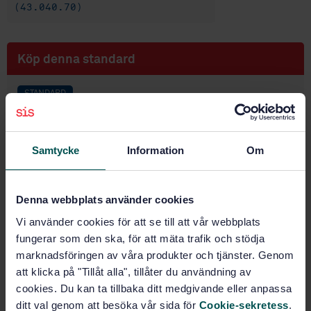
(43.040.70)
Köp denna standard
STANDARD
SVENSK STANDARD
· SS-ISO 3842
Vägfordon - Vändskivor - Utbytbarhet
Samtycke
Information
Om
Prenumerera på standarden - Läs mer
Pris:
687 SEK
Denna webbplats använder cookies
Lägg i varukorgen
Vi använder cookies för att se till att vår webbplats
PDF
fungerar som den ska, för att mäta trafik och stödja
marknadsföringen av våra produkter och tjänster. Genom
Fler alternativ
att klicka på "Tillåt alla", tillåter du användning av
cookies. Du kan ta tillbaka ditt medgivande eller anpassa
ditt val genom att besöka vår sida för
Cookie-sekretess
.
Produktinformation