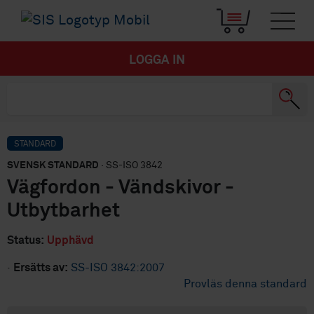
LOGGA IN
STANDARD
SVENSK STANDARD
· SS-ISO 3842
Vägfordon - Vändskivor -
Utbytbarhet
Status:
Upphävd
·
Ersätts av:
SS-ISO 3842:2007
Provläs denna standard