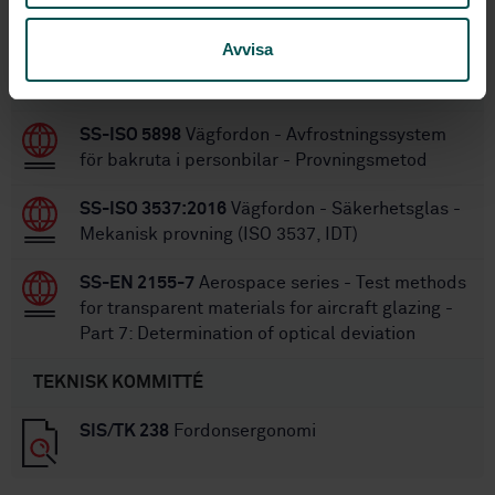
Inom samma område
Avvisa
STANDARDER
SS-ISO 5898
Vägfordon - Avfrostningssystem
för bakruta i personbilar - Provningsmetod
SS-ISO 3537:2016
Vägfordon - Säkerhetsglas -
Mekanisk provning (ISO 3537, IDT)
SS-EN 2155-7
Aerospace series - Test methods
for transparent materials for aircraft glazing -
Part 7: Determination of optical deviation
TEKNISK KOMMITTÉ
SIS/TK 238
Fordonsergonomi