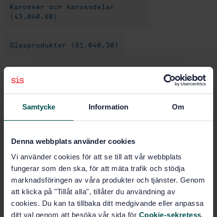
Karosser och karossdelar
(43.040.60)
Glasprodukter (81.040.30)
Köp denna standard
STANDARD
Samtycke
Information
Om
SVENSK STANDARD
· SS-ISO 13837:2009
Vägfordon - Säkerhetsglas - Metod för bestämning av
Denna webbplats använder cookies
genomsläppning av solljus (ISO 13837:2008, IDT)
Vi använder cookies för att se till att vår webbplats
Prenumerera på standarden - Läs mer
fungerar som den ska, för att mäta trafik och stödja
marknadsföringen av våra produkter och tjänster. Genom
Pris:
1 097 SEK
att klicka på "Tillåt alla", tillåter du användning av
Lägg i varukorgen
cookies. Du kan ta tillbaka ditt medgivande eller anpassa
PDF
ditt val genom att besöka vår sida för
Cookie-sekretess
.