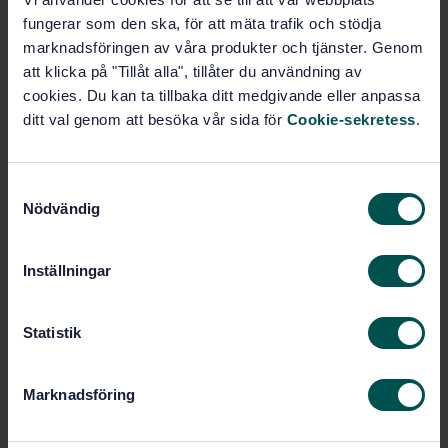
fungerar som den ska, för att mäta trafik och stödja
Prenumerera på standarden - Läs mer
marknadsföringen av våra produkter och tjänster. Genom
att klicka på "Tillåt alla", tillåter du användning av
Pris:
943 SEK
cookies. Du kan ta tillbaka ditt medgivande eller anpassa
Lägg i varukorgen
ditt val genom att besöka vår sida för
Cookie-sekretess
.
PDF
Fler alternativ
S
Nödvändig
a
m
Produktinformation
t
Inställningar
Engelska
Språk:
y
c
Gummi och gummiprodukter,
Framtagen av:
SIS/TK 154
k
Statistik
e
Rubber hoses and tubing
Internationell titel:
s
for cooling systems for internal-
Marknadsföring
combustion engines - Specification (ISO
v
4081:2016, IDT)
a