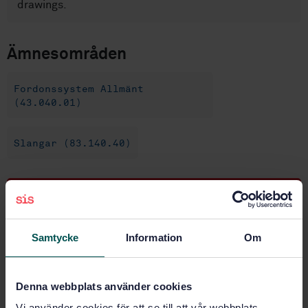
drawings.
Ämnesområden
Fordonssystem Allmänt
(43.040.01)
Slangar (83.140.40)
Köp denna standard
STANDARD
Samtycke
Information
Om
SVENSK STANDARD
· SS-ISO 4081:2017
Slang och rörledningar av gummi för kylsystem i
förbränningsmotorer - Specifikation (ISO 4081, 2016
Denna webbplats använder cookies
IDT)
Vi använder cookies för att se till att vår webbplats