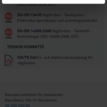
(ISO 21956:2019, IDT)
SS-ISO 13476
Vägfordon - Tändspolar -
Elektriska egenskaper och provningsmetoder
SS-ISO 14508:2006
Vägfordon - Tändstift -
Anslutningar (ISO 14508:2006, IDT)
TEKNISK KOMMITTÉ
SIS/TK 240
El- och elektronikutrustning för
vägfordon
Svenska institutet för standarder
Box 45443, 104 31 Stockholm
08-555 520 00