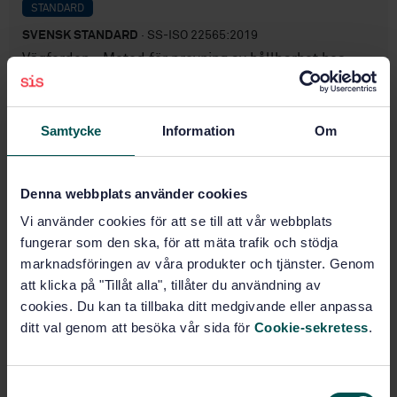
STANDARD
SVENSK STANDARD
· SS-ISO 22565:2019
Vägfordon - Metod för provning av hållbarhet hos
startrelä för stopp- och startsystem (ISO 22565:2019,
IDT)
Samtycke
Information
Om
Prenumerera på standarden - Läs mer
Pris:
687 SEK
Denna webbplats använder cookies
Lägg i varukorgen
Vi använder cookies för att se till att vår webbplats
PDF
fungerar som den ska, för att mäta trafik och stödja
marknadsföringen av våra produkter och tjänster. Genom
Fler alternativ
att klicka på "Tillåt alla", tillåter du användning av
cookies. Du kan ta tillbaka ditt medgivande eller anpassa
Produktinformation
ditt val genom att besöka vår sida för
Cookie-sekretess
.
Engelska
Språk:
El- och elektronikutrustning
Framtagen av:
S