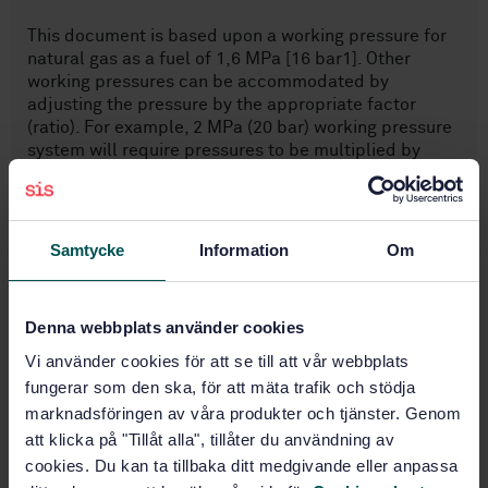
This document is based upon a working pressure for
natural gas as a fuel of 1,6 MPa [16 bar1]. Other
working pressures can be accommodated by
adjusting the pressure by the appropriate factor
(ratio). For example, 2 MPa (20 bar) working pressure
system will require pressures to be multiplied by
1,25.
Samtycke
Information
Om
1 1 bar = 0,1 MPa = 105 Pa; 1 MPa = 1N/mm2.
Denna webbplats använder cookies
Vi använder cookies för att se till att vår webbplats
fungerar som den ska, för att mäta trafik och stödja
Ämnesområden
marknadsföringen av våra produkter och tjänster. Genom
att klicka på "Tillåt alla", tillåter du användning av
cookies. Du kan ta tillbaka ditt medgivande eller anpassa
Bränslesystem (43.060.40)