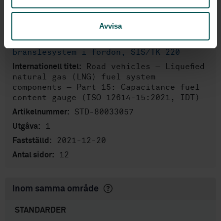
Produktinformation
Avvisa
Engelska
Språk:
Motorer, driv- och
Framtagen av:
bränslesystem i fordon, SIS/TK 220
Road vehicles — Liquefied
Internationell titel:
natural gas (LNG) fuel system
components — Part 15: Capacitance fuel
content gauge (ISO 12614-15:2021, IDT)
STD-80033057
Artikelnummer:
1
Utgåva:
2021-12-20
Fastställd:
12
Antal sidor:
Inom samma område
STANDARDER