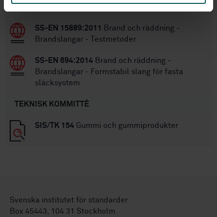
brand- och räddningstjänsten
SS-EN 15889:2011
Brand och räddning -
Brandslangar - Testmetoder
SS-EN 694:2014
Brand och räddning -
Brandslangar - Formstabil slang för fasta
släcksystem
TEKNISK KOMMITTÉ
SIS/TK 154
Gummi och gummiprodukter
Svenska institutet för standarder
Box 45443, 104 31 Stockholm