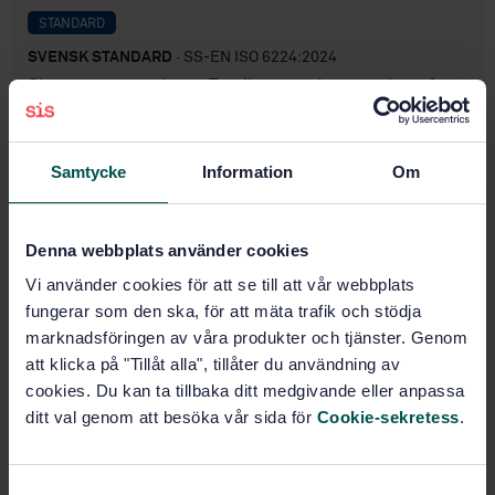
STANDARD
SVENSK STANDARD
· SS-EN ISO 6224:2024
Slang av termoplast - Textilarmerad vattenslang för
allmänna ändamål - Specifikation (ISO 6224:2024,
IDT)
Samtycke
Information
Om
Prenumerera på standarden - Läs mer
Pris:
789 SEK
Denna webbplats använder cookies
Lägg i varukorgen
Vi använder cookies för att se till att vår webbplats
PDF
fungerar som den ska, för att mäta trafik och stödja
marknadsföringen av våra produkter och tjänster. Genom
Fler alternativ
att klicka på "Tillåt alla", tillåter du användning av
cookies. Du kan ta tillbaka ditt medgivande eller anpassa
Produktinformation
ditt val genom att besöka vår sida för
Cookie-sekretess
.
Engelska
Språk:
S