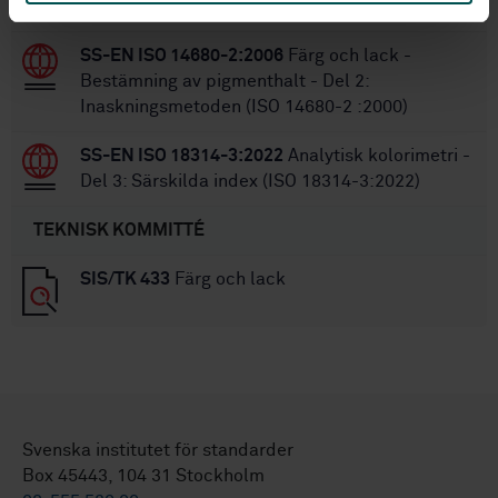
Centrifugeringsmetod (ISO 14680-1: 2000)
SS-EN ISO 14680-2:2006
Färg och lack -
Bestämning av pigmenthalt - Del 2:
Inaskningsmetoden (ISO 14680-2 :2000)
SS-EN ISO 18314-3:2022
Analytisk kolorimetri -
Del 3: Särskilda index (ISO 18314-3:2022)
TEKNISK KOMMITTÉ
SIS/TK 433
Färg och lack
Svenska institutet för standarder
Box 45443, 104 31 Stockholm