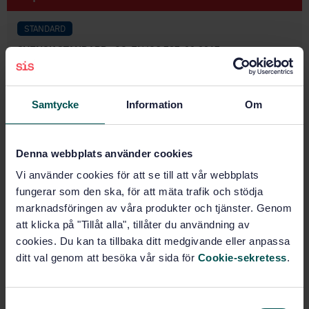
STANDARD
SVENSK STANDARD
· SS-EN ISO 787-22:2017
Allmänna provningsmetoder för pigment och
fyllnadsmedel - Del 22: Jämförelser av
motståndskraft för blödning av pigment (ISO 787-
Samtycke
Information
Om
22:1980)
Prenumerera på standarden - Läs mer
Denna webbplats använder cookies
Pris:
687 SEK
Vi använder cookies för att se till att vår webbplats
fungerar som den ska, för att mäta trafik och stödja
Lägg i varukorgen
marknadsföringen av våra produkter och tjänster. Genom
PDF
att klicka på "Tillåt alla", tillåter du användning av
cookies. Du kan ta tillbaka ditt medgivande eller anpassa
Fler alternativ
ditt val genom att besöka vår sida för
Cookie-sekretess
.
Produktinformation
S