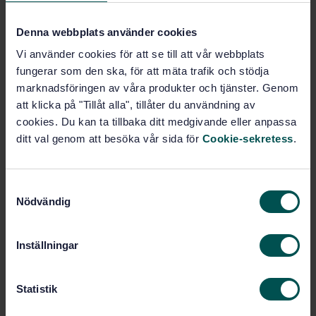
Köp denna standard
Denna webbplats använder cookies
Vi använder cookies för att se till att vår webbplats
STANDARD
fungerar som den ska, för att mäta trafik och stödja
SVENSK STANDARD
· SS-ISO 10137:2008
marknadsföringen av våra produkter och tjänster. Genom
Grundläggande dimensioneringsregler för bärverk -
att klicka på "Tillåt alla", tillåter du användning av
Byggnaders samt gång- och cykelbroars brukbarhet
cookies. Du kan ta tillbaka ditt medgivande eller anpassa
med hänsyn till svängningar och vibrationer ISO
ditt val genom att besöka vår sida för
Cookie-sekretess
.
10137:2007, IDT)
Prenumerera på standarden - Läs mer
S
Nödvändig
a
Pris:
1 599 SEK
m
Lägg i varukorgen
t
Inställningar
PDF
y
c
Fler alternativ
k
Statistik
e