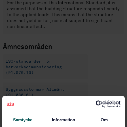
For the purposes of this International Standard, it is
assumed that the building structure responds linearly
to the applied loads. This means that the structure
does not yield or fail, nor is it subject to significant
non-linear effects.
Ämnesområden
ISO-standarder för
bärverksdimensionering
(91.070.10)
Byggnadsstommar Allmänt
(91.080.01)
Skak- och vibrationsskydd
(91.120.25)
Samtycke
Information
Om