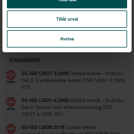
1
Utgåva:
2008-02-18
Fastställd:
36
Antal sidor:
Tillåt urval
SS-ISO 12647-7:2016
Ersätts av:
Avvisa
Inom samma område
STANDARDER
SS-ISO 12637-3:2009
Grafisk teknik - Ordlista -
Del 3: Trycktekniska termer (ISO 12637-3:2009,
IDT)
SS-ISO 12637-4:2009
Grafisk teknik - Ordlista -
Del 4: Termer inom efterbearbetning (ISO
12637-4:2008, IDT)
SS-ISO 12636:2018
Grafisk teknik -