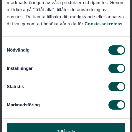
marknadsföringen av våra produkter och tjänster. Genom
Pris:
1 250 SEK
att klicka på "Tillåt alla", tillåter du användning av
Lägg i varukorgen
cookies. Du kan ta tillbaka ditt medgivande eller anpassa
PDF
ditt val genom att besöka vår sida för
Cookie-sekretess
.
Fler alternativ
S
Nödvändig
a
Produktinformation
m
t
Engelska
Språk:
Inställningar
y
Grafisk teknik, SIS/TK 434
Framtagen av:
c
Graphic technology -
Internationell titel:
k
Statistik
Process control for the production of
e
half-tone colour separations, proofs
s
and production prints - Part 7: Proofing
Marknadsföring
v
processes working directly from digital
a
data (ISO 12647-7:2007, IDT)
l
STD-65011
Artikelnummer:
Tillåt alla