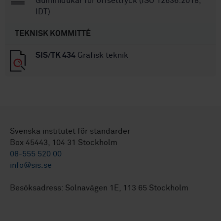
Gummidukar för offsettryck (ISO 12636:2018,
IDT)
TEKNISK KOMMITTÉ
SIS/TK 434
Grafisk teknik
Svenska institutet för standarder
Box 45443, 104 31 Stockholm
08-555 520 00
info@sis.se
Besöksadress: Solnavägen 1E, 113 65 Stockholm