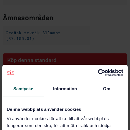
Ämnesområden
Grafisk teknik Allmänt
(37.100.01)
Köp denna standard
STANDARD
SVENSK STANDARD
· SS-ISO 12647-7:2008
Samtycke
Information
Om
Grafisk teknik - Processtyrning vid framställning av
färgseparationer, provtryck och upplagetryck - Del 7:
Provtrycksprocesser utgående direkt från digitala
Denna webbplats använder cookies
data (ISO 12647-7:2007, IDT)
Vi använder cookies för att se till att vår webbplats
Prenumerera på standarden - Läs mer
fungerar som den ska, för att mäta trafik och stödja