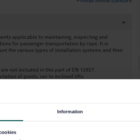
Provläs denna standard
ments applicable to maintaining, inspecting and
tions for passenger transportation by rope. It is
unt the various types of installation systems and their
are not included in this part of EN 12927.
rtation of goods, nor to inclined lifts.
Information
cookies