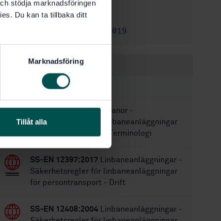
2004-11-26
Fastställd:
k och stödja marknadsföringen
es. Du kan ta tillbaka ditt
20
Antal sidor:
SS-EN 12927:2019
Ersätts av:
Marknadsföring
Inom samma område
STANDARDER
SS-EN 1907:2017
Linbanor -
Tillåt alla
Säkerhetsregler för linbaneanläggningar
för persontransport - Terminologi
SS-EN 12397:2017
Linbaneanläggningar -
Säkerhetsregler för linbaneanläggningar
för persontransport - Drift
SS-EN 12408:2004
Linbaneanläggningar -
Säkerhetsregler för linbaneanläggningar