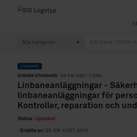
S
STANDARD
SVENSK STANDARD
· SS-EN 12927-7:2004
Linbaneanläggningar - Säkerh
linbaneanläggningar för person
Kontroller, reparation och und
Status:
Upphävd
·
Ersätts av:
SS-EN 12927:2019