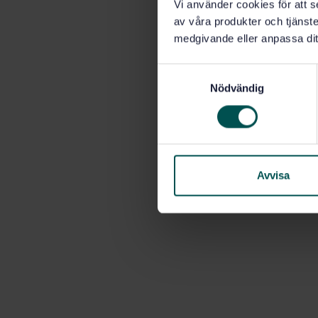
Vi använder cookies för att s
av våra produkter och tjänster
medgivande eller anpassa dit
S
Nödvändig
a
m
t
y
c
k
Avvisa
e
s
v
a
l